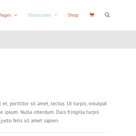
Pages
Shortcodes
Shop
or
Underlined Wide
Boxes
Accordion / Togg
Round Wide Menu
Typography
Tabs
d
Box Full Width Menu
Counters
Social icons
Uppercase
Columns
Testimonials
Box Menu
Dividers
Quote
Alerts
Icons
t, porttitor sit amet, lectus. Ut turpis, volutpat
Buttons
Team member
e ipsum. Nulla interdum. Duis fringilla turpis
justo felis sit amet sapien.