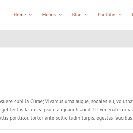
Home
Menus
Blog
Portfolio
Clean Menu
Menu with separat
Tabbed Full Menu
Underlined Menu
Tabbed Single Menu
Simple Underline
Object Menu
Square Menu
Square Advanced
Triangle Menu
osuere cubilia Curae; Vivamus urna augue, sodales eu, volutpat e
 eget lectus facilisis ipsum aliquam blandit. Ut venenatis ornar
is porttitor, tortor ante sollicitudin turpis, egestas faucibus 